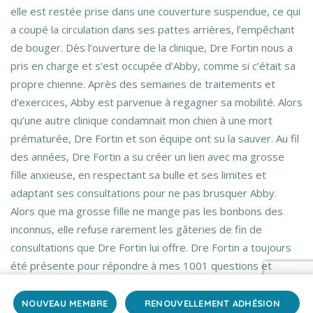
elle est restée prise dans une couverture suspendue, ce qui
a coupé la circulation dans ses pattes arrières, l’empêchant
de bouger. Dès l’ouverture de la clinique, Dre Fortin nous a
pris en charge et s’est occupée d’Abby, comme si c’était sa
propre chienne. Après des semaines de traitements et
d’exercices, Abby est parvenue à regagner sa mobilité. Alors
qu’une autre clinique condamnait mon chien à une mort
prématurée, Dre Fortin et son équipe ont su la sauver. Au fil
des années, Dre Fortin a su créer un lien avec ma grosse
fille anxieuse, en respectant sa bulle et ses limites et
adaptant ses consultations pour ne pas brusquer Abby.
Alors que ma grosse fille ne mange pas les bonbons des
inconnus, elle refuse rarement les gâteries de fin de
consultations que Dre Fortin lui offre. Dre Fortin a toujours
été présente pour répondre à mes 1001 questions et
trouver le meilleur traitement pour Abby, que ce soit en
allant vers des approches plus naturelles qu’en me
NOUVEAU MEMBRE
RENOUVELLEMENT ADHÉSION