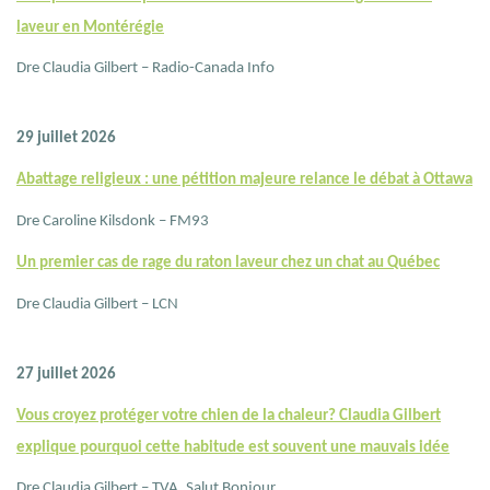
laveur en Montérégie
Dre Claudia Gilbert – Radio-Canada Info
29 juillet 2026
Abattage religieux : une pétition majeure relance le débat à Ottawa
Dre Caroline Kilsdonk – FM93
Un premier cas de rage du raton laveur chez un chat au Québec
Dre Claudia Gilbert – LCN
27 juillet 2026
Vous croyez protéger votre chien de la chaleur? Claudia Gilbert
explique pourquoi cette habitude est souvent une mauvais idée
Dre Claudia Gilbert – TVA, Salut Bonjour