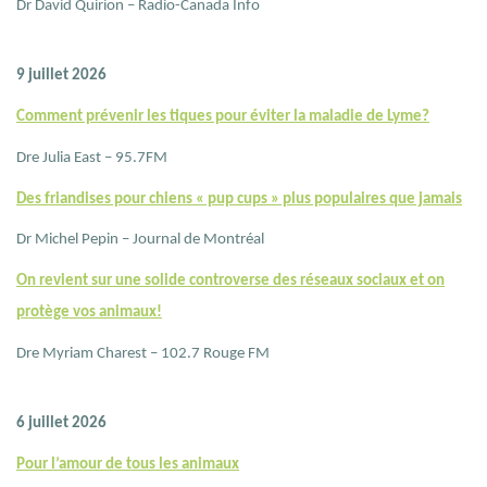
Dr David Quirion – Radio-Canada Info
9 juillet 2026
Comment prévenir les tiques pour éviter la maladie de Lyme?
Dre Julia East – 95.7FM
Des friandises pour chiens « pup cups » plus populaires que jamais
Dr Michel Pepin – Journal de Montréal
On revient sur une solide controverse des réseaux sociaux et on
protège vos animaux!
Dre Myriam Charest – 102.7 Rouge FM
6 juillet 2026
Pour l’amour de tous les animaux