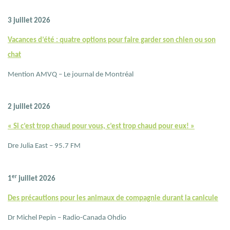
3 juillet 2026
Vacances d’été : quatre options pour faire garder son chien ou son
chat
Mention AMVQ – Le journal de Montréal
2 juillet 2026
« Si c’est trop chaud pour vous, c’est trop chaud pour eux! »
Dre Julia East – 95.7 FM
er
1
juillet 2026
Des précautions pour les animaux de compagnie durant la canicule
Dr Michel Pepin – Radio-Canada Ohdio