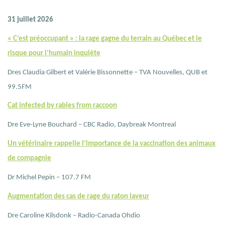
31 juillet 2026
« C’est préoccupant » : la rage gagne du terrain au Québec et le
risque pour l’humain inquiète
Dres Claudia Gilbert et Valérie Bissonnette – TVA Nouvelles, QUB et
99.5FM
Cat infected by rabies from raccoon
Dre Eve-Lyne Bouchard – CBC Radio, Daybreak Montreal
Un vétérinaire rappelle l’importance de la vaccination des animaux
de compagnie
Dr Michel Pepin – 107.7 FM
Augmentation des cas de rage du raton laveur
Dre Caroline Kilsdonk – Radio-Canada Ohdio