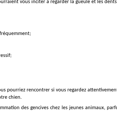
ourraient vous inciter à regarder la gueule et les dent
s fréquemment;
essif;
 pourriez rencontrer si vous regardez attentivement l
otre chien.
flammation des gencives chez les jeunes animaux, par