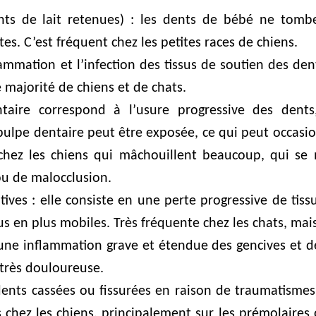
ents de lait retenues) : les dents de bébé ne tom
es. C’est fréquent chez les petites races de chiens.
lammation et l’infection des tissus de soutien des de
 majorité de chiens et de chats.
dentaire correspond à l’usure progressive des dent
pulpe dentaire peut être exposée, ce qui peut occasion
 chez les chiens qui mâchouillent beaucoup, qui s
 ou de malocclusion.
ives : elle consiste en une perte progressive de tiss
s en plus mobiles. Très fréquente chez les chats, mais
 une inflammation grave et étendue des gencives et d
 très douloureuse.
dents cassées ou fissurées en raison de traumatismes
 chez les chiens, principalement sur les prémolaires 