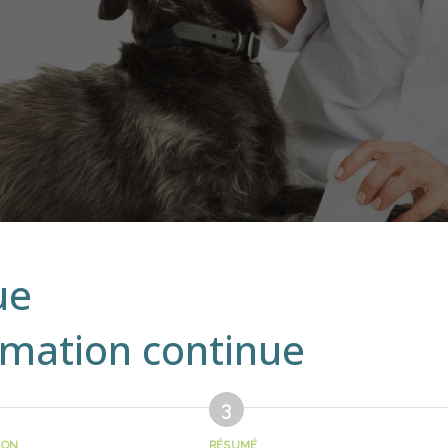
ue
rmation continue
ION
RÉSUMÉ