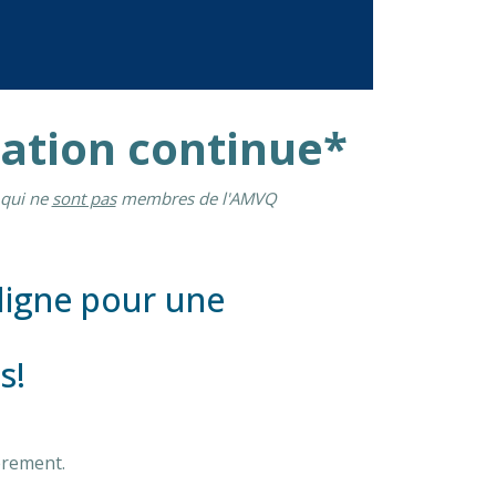
mation continue*
 qui ne
sont pas
membres de l'AMVQ
ligne pour une
ts!
ièrement.