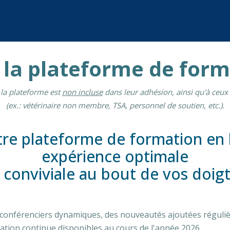
 la plateforme de for
la plateforme est
non incluse
dans leur adhésion, ainsi qu'à ceux
(ex.: vétérinaire non membre, TSA, personnel de soutien, etc.).
re plateforme de formation en 
expérience optimale
 conviviale au bout de vos doig
s conférenciers dynamiques, des nouveautés ajoutées régul
tion continue disponibles au cours de l'année 2026.