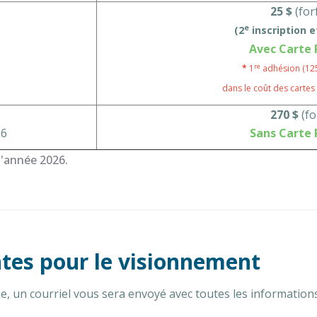
25 $
(for
e
(2
inscription 
Avec Carte 
re
*
1
adhésion (125 
dans le coût des cartes
270 $
(fo
26
Sans Carte 
l'année 2026.
tes pour le visionnement
me, un courriel vous sera envoyé avec toutes les information