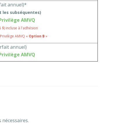
fait annuel)*
et les subséquentes)
Privilège AMVQ
$) incluse à l'adhésion
 Privilège AMVQ «
Option B
»
rfait annuel)
Privilège AMVQ
s nécessaires.