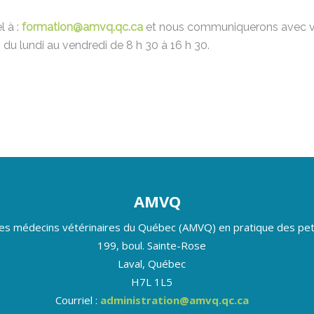
l à :
formation@amvq.qc.ca
et nous communiquerons avec 
du lundi au vendredi de 8 h 30 à 16 h 30.
AMVQ
des médecins vétérinaires du Québec (AMVQ) en pratique des pet
199, boul. Sainte-Rose
Laval, Québec
H7L 1L5
Courriel :
administration@amvq.qc.ca